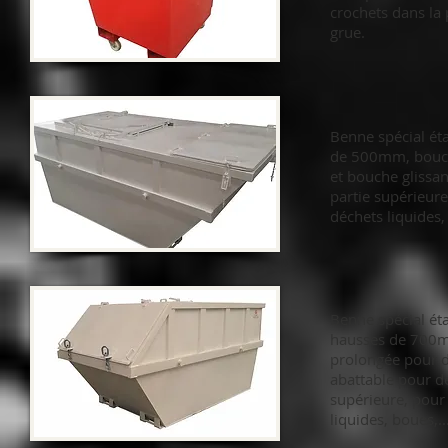
crochets dans la 
grue.
Benne spécial ét
de 500mm, bouch
et bouche glissa
partie supérieure
déchets liquides,
Benne spécial ét
hausses de 700m
prolongée pour 
abattable pour d
supérieure, pour
liquides, boues,..