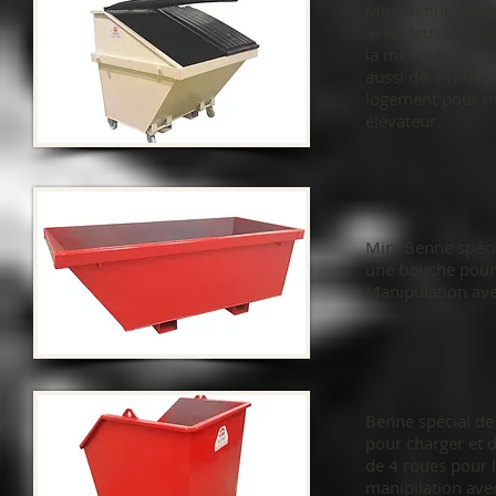
Mini Benne Jumb
avec deux couver
la même bouche d
aussi de 4 roues 
logement pour ma
élévateur.
Mini Benne spéci
une bouche pour 
Manipulation ave
Benne spécial de
pour charger et d
de 4 roues pour 
manipilation avec