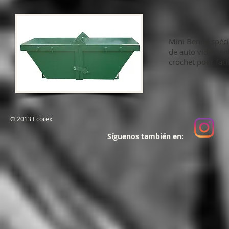
Mini Benne spéci
de auto videment,
crochet pour faci
© 2013 Ecorex
Síguenos también en: